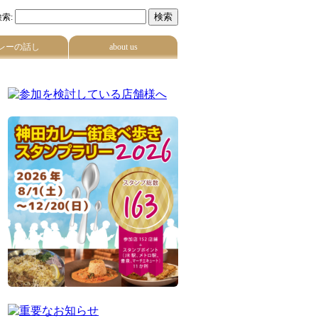
索:
レーの話し
about us