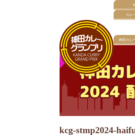
カレ
神田カレ
kcg-stmp2024-haif