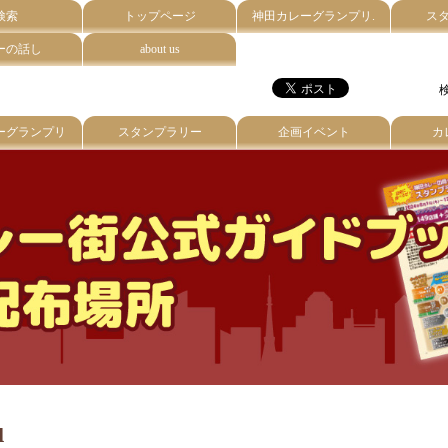
検索
トップページ
神田カレーグランプリ.
ス
ーの話し
about us
検
ーグランプリ
スタンプラリー
企画イベント
カ
u