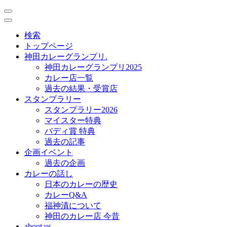
toggle
navigation
toggle
navigation
検索
トップページ
神田カレーグランプリ.
神田カレーグランプリ2025
カレー店一覧
過去の結果・受賞店
スタンプラリー
スタンプラリー2026
マイスター特典
バディ賞 特典
過去の記事
企画イベント
過去の企画
カレーの話し
日本のカレーの歴史
カレーQ&A
福神漬について
神田のカレー店 今昔
about us