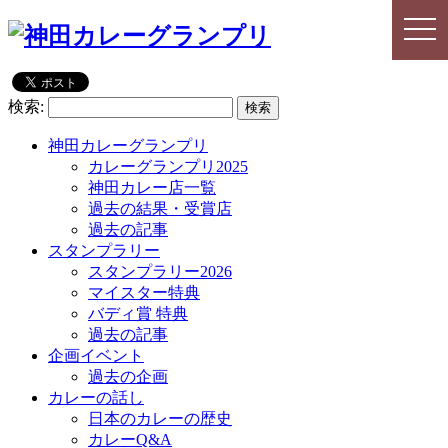
togg
togg
navi
navi
検索:
神田カレーグランプリ
カレーグランプリ2025
神田カレー店一覧
過去の結果・受賞店
過去の記事
スタンプラリー
スタンプラリー2026
マイスター特典
バディ賞 特典
過去の記事
企画イベント
過去の企画
カレーの話し
日本のカレーの歴史
カレーQ&A