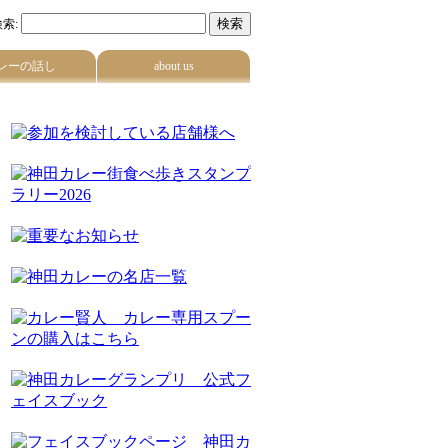
索:
レーの話し
about us