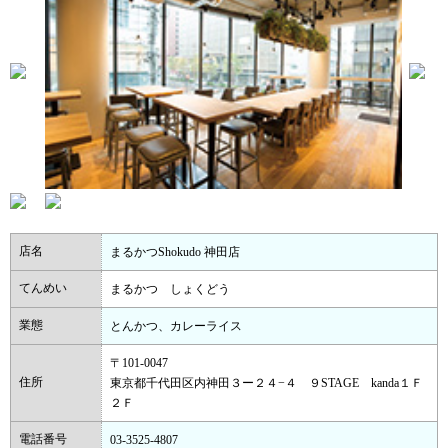
店名
まるかつShokudo 神田店
てんめい
まるかつ しょくどう
業態
とんかつ、カレーライス
〒101-0047
住所
東京都千代田区内神田３ー２４−４ ９STAGE kanda１Ｆ
２Ｆ
電話番号
03-3525-4807