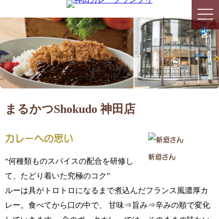
togg
togg
navi
navi
まるかつShokudo 神田店
カレーへの思い
新垣さん
“何種類ものスパイスの配合を研修し
て、たどり着いた究極のコク”
ルーは具がトロトロになるまで煮込んだフランス風濃厚カ
レー。食べてから口の中で、 甘味⇒旨み⇒辛みの順で変化