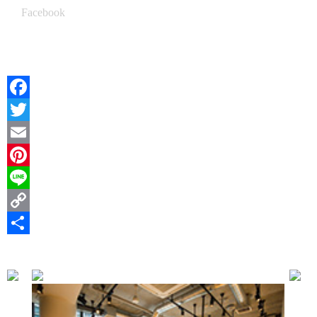
Facebook
Facebook
Twitter
Email
Pinterest
Line
Copy
Link
共
有