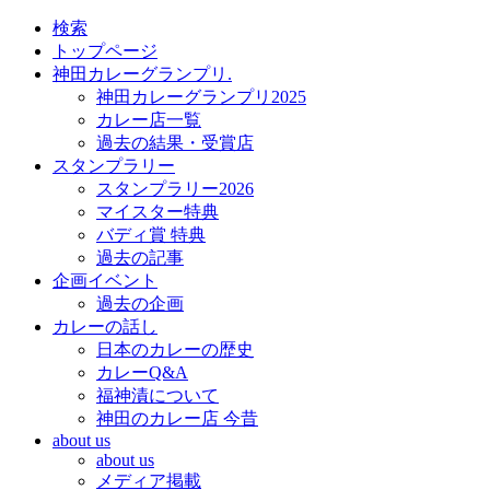
検索
トップページ
神田カレーグランプリ.
神田カレーグランプリ2025
カレー店一覧
過去の結果・受賞店
スタンプラリー
スタンプラリー2026
マイスター特典
バディ賞 特典
過去の記事
企画イベント
過去の企画
カレーの話し
日本のカレーの歴史
カレーQ&A
福神漬について
神田のカレー店 今昔
about us
about us
メディア掲載