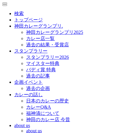
toggle
toggle
navigation
navigation
検索
トップページ
神田カレーグランプリ.
神田カレーグランプリ2025
カレー店一覧
過去の結果・受賞店
スタンプラリー
スタンプラリー2026
マイスター特典
バディ賞 特典
過去の記事
企画イベント
過去の企画
カレーの話し
日本のカレーの歴史
カレーQ&A
福神漬について
神田のカレー店 今昔
about us
about us