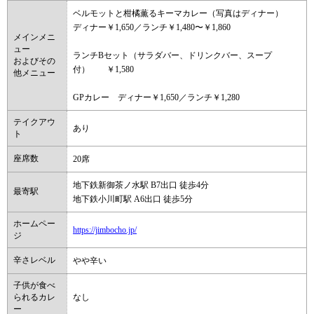
ベルモットと柑橘薫るキーマカレー（写真はディナー）
ディナー￥1,650／ランチ￥1,480〜￥1,860
メインメニ
ュー
ランチBセット（サラダバー、ドリンクバー、スープ
およびその
付） ￥1,580
他メニュー
GPカレー ディナー￥1,650／ランチ￥1,280
テイクアウ
あり
ト
座席数
20席
地下鉄新御茶ノ水駅 B7出口 徒歩4分
最寄駅
地下鉄小川町駅 A6出口 徒歩5分
ホームペー
https://jimbocho.jp/
ジ
辛さレベル
やや辛い
子供が食べ
られるカレ
なし
ー