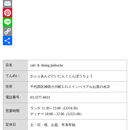
Twitter
Email
Pinterest
Line
Copy
Link
共
有
店名
cafe ＆ dining jimbocho
てんめい
かふぇあんどだいにんぐじんぼうちょう
住所
千代田区神田小川町3-11-2 インペリアルお茶の水2F
電話番号
03-5577-6933
ランチ 11:30～15:00（LO14:30）
営業時間
ディナー 18:00～22:00（LO21:00）
定休日
土・日・祝、お盆、年末年始