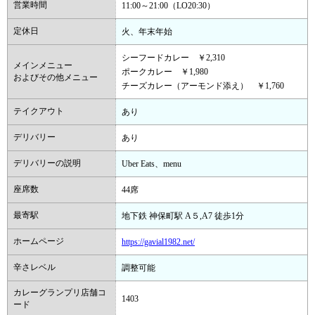
営業時間
11:00～21:00（LO20:30）
定休日
火、年末年始
シーフードカレー ￥2,310
メインメニュー
ポークカレー ￥1,980
およびその他メニュー
チーズカレー（アーモンド添え） ￥1,760
テイクアウト
あり
デリバリー
あり
デリバリーの説明
Uber Eats、menu
座席数
44席
最寄駅
地下鉄 神保町駅 A５,A7 徒歩1分
ホームページ
https://gavial1982.net/
辛さレベル
調整可能
カレーグランプリ店舗コ
1403
ード