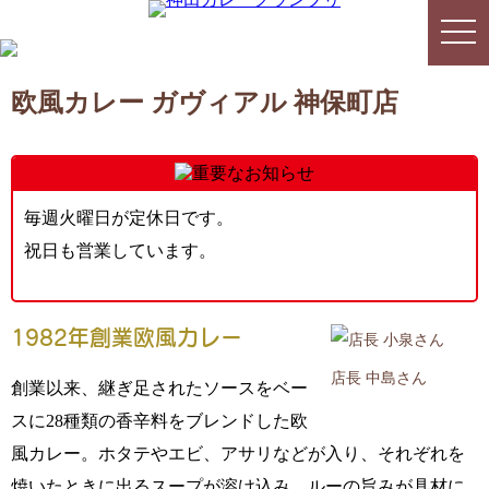
togg
togg
navi
navi
欧風カレー ガヴィアル 神保町店
毎週火曜日が定休日です。
祝日も営業しています。
1982年創業欧風カレー
店長 中島さん
創業以来、継ぎ足されたソースをベー
スに28種類の香辛料をブレンドした欧
風カレー。ホタテやエビ、アサリなどが入り、それぞれを
焼いたときに出るスープが溶け込み、ルーの旨みが具材に