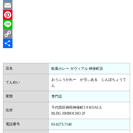
Twitter
Email
Pinterest
Line
Copy
Link
共
有
店名
欧風カレー ガヴィアル 神保町店
おうふうかれー がゔぃある じんぼちょうて
てんめい
ん
業態
専門店
千代田区神田神保町1-9 KOALA
住所
BLDG.JIMBOCHO 2F
電話番号
03-6273-7148