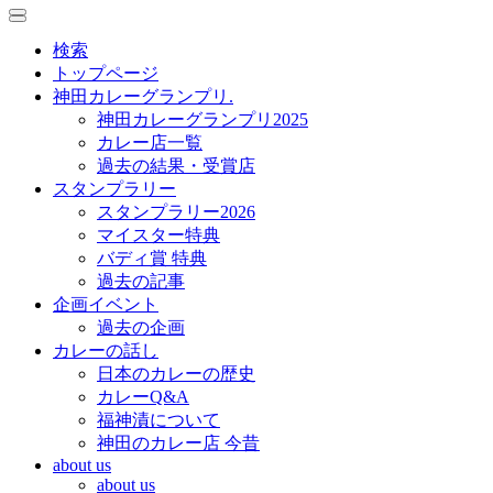
toggle
toggle
navigation
navigation
検索
トップページ
神田カレーグランプリ.
神田カレーグランプリ2025
カレー店一覧
過去の結果・受賞店
スタンプラリー
スタンプラリー2026
マイスター特典
バディ賞 特典
過去の記事
企画イベント
過去の企画
カレーの話し
日本のカレーの歴史
カレーQ&A
福神漬について
神田のカレー店 今昔
about us
about us