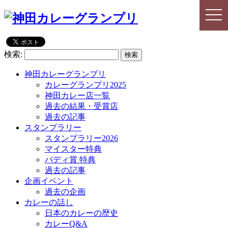
togg
togg
navi
navi
検索:
神田カレーグランプリ
カレーグランプリ2025
神田カレー店一覧
過去の結果・受賞店
過去の記事
スタンプラリー
スタンプラリー2026
マイスター特典
バディ賞 特典
過去の記事
企画イベント
過去の企画
カレーの話し
日本のカレーの歴史
カレーQ&A