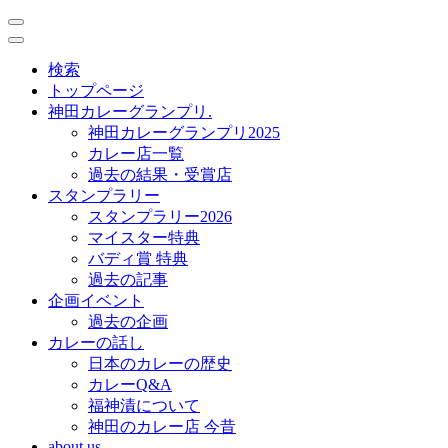
toggle
navigation
toggle
navigation
検索
トップページ
神田カレーグランプリ.
神田カレーグランプリ2025
カレー店一覧
過去の結果・受賞店
スタンプラリー
スタンプラリー2026
マイスター特典
バディ賞 特典
過去の記事
企画イベント
過去の企画
カレーの話し
日本のカレーの歴史
カレーQ&A
福神漬について
神田のカレー店 今昔
about us