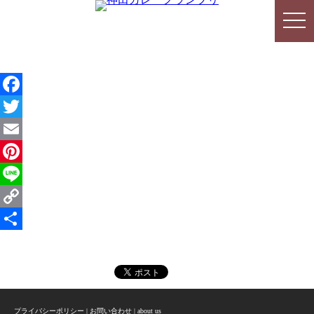
togg
togg
navi
navi
Facebook
Twitter
Email
Pinterest
Line
Copy
Link
共
有
プライバシーポリシー
|
お問い合わせ
|
about us