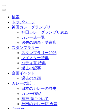
toggle
navigation
toggle
navigation
検索
トップページ
神田カレーグランプリ.
神田カレーグランプリ2025
カレー店一覧
過去の結果・受賞店
スタンプラリー
スタンプラリー2026
マイスター特典
バディ賞 特典
過去の記事
企画イベント
過去の企画
カレーの話し
日本のカレーの歴史
カレーQ&A
福神漬について
神田のカレー店 今昔
about us