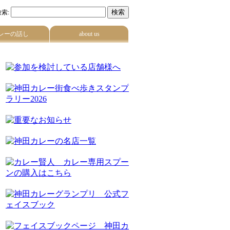
索:
レーの話し
about us