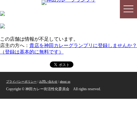
togg
togg
navi
navi
この店舗は情報が不足しています。
店主の方へ：
貴店を神田カレーグランプリに登録しませんか？
（登録は基本的に無料です）
プライバシーポリシー
|
お問い合わせ
|
about us
Copyright © 神田カレー街活性化委員会 All rights reserved.