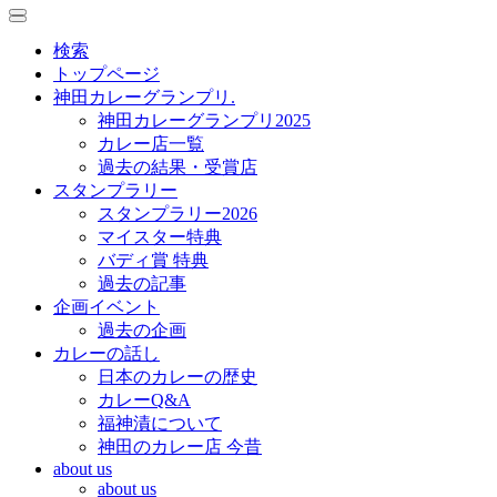
toggle
toggle
navigation
navigation
検索
トップページ
神田カレーグランプリ.
神田カレーグランプリ2025
カレー店一覧
過去の結果・受賞店
スタンプラリー
スタンプラリー2026
マイスター特典
バディ賞 特典
過去の記事
企画イベント
過去の企画
カレーの話し
日本のカレーの歴史
カレーQ&A
福神漬について
神田のカレー店 今昔
about us
about us