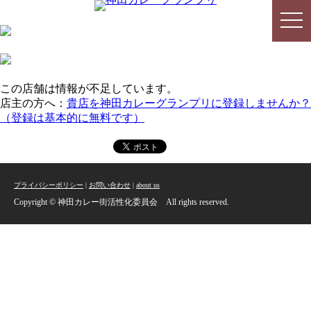
togg
togg
navi
navi
この店舗は情報が不足しています。
店主の方へ：
貴店を神田カレーグランプリに登録しませんか？
（登録は基本的に無料です）
プライバシーポリシー
|
お問い合わせ
|
about us
Copyright © 神田カレー街活性化委員会 All rights reserved.