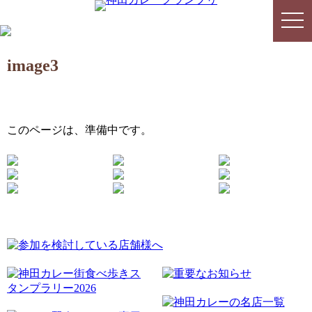
togg
togg
navi
navi
image3
このページは、準備中です。