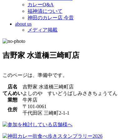
カレーQ&A
福神漬について
神田のカレー店 今昔
about us
メディア掲載
吉野家 水道橋三崎町店
このページは、準備中です。
店名
吉野家 水道橋三崎町店
てんめい
よしのや すいどうばしみさきちょうてん
業態
牛丼店
〒101-0061
住所
千代田区 三崎町2-1-1