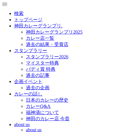
toggle
toggle
navigation
navigation
検索
トップページ
神田カレーグランプリ.
神田カレーグランプリ2025
カレー店一覧
過去の結果・受賞店
スタンプラリー
スタンプラリー2026
マイスター特典
バディ賞 特典
過去の記事
企画イベント
過去の企画
カレーの話し
日本のカレーの歴史
カレーQ&A
福神漬について
神田のカレー店 今昔
about us
about us