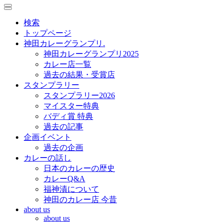
toggle
toggle
navigation
navigation
検索
トップページ
神田カレーグランプリ.
神田カレーグランプリ2025
カレー店一覧
過去の結果・受賞店
スタンプラリー
スタンプラリー2026
マイスター特典
バディ賞 特典
過去の記事
企画イベント
過去の企画
カレーの話し
日本のカレーの歴史
カレーQ&A
福神漬について
神田のカレー店 今昔
about us
about us