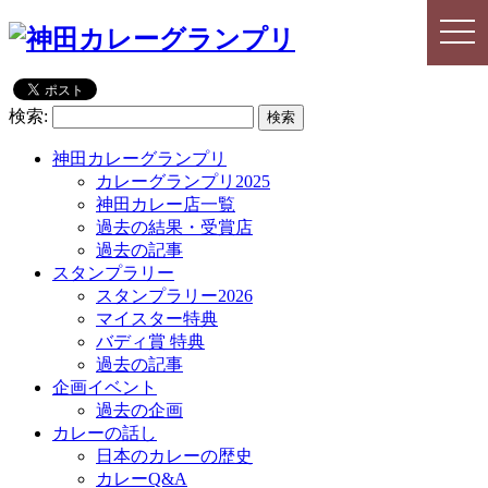
togg
togg
navi
navi
検索:
神田カレーグランプリ
カレーグランプリ2025
神田カレー店一覧
過去の結果・受賞店
過去の記事
スタンプラリー
スタンプラリー2026
マイスター特典
バディ賞 特典
過去の記事
企画イベント
過去の企画
カレーの話し
日本のカレーの歴史
カレーQ&A