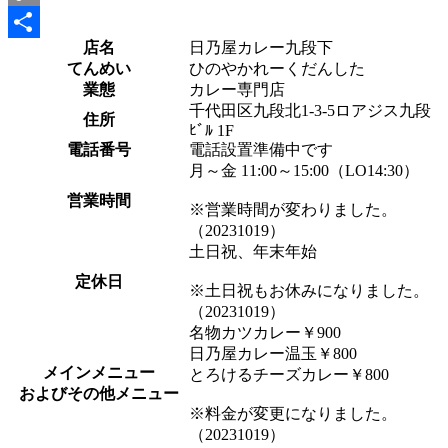
Copy
店名
日乃屋カレー九段下
Link
共
てんめい
ひのやかれーくだんした
有
業態
カレー専門店
千代田区九段北1-3-5ロアジス九段
住所
ﾋﾞﾙ 1F
電話番号
電話設置準備中です
月～金 11:00～15:00（LO14:30）
営業時間
※営業時間が変わりました。
（20231019）
土日祝、年末年始
定休日
※土日祝もお休みになりました。
（20231019）
名物カツカレー￥900
日乃屋カレー温玉￥800
メインメニュー
とろけるチーズカレー￥800
およびその他メニュー
※料金が変更になりました。
（20231019）