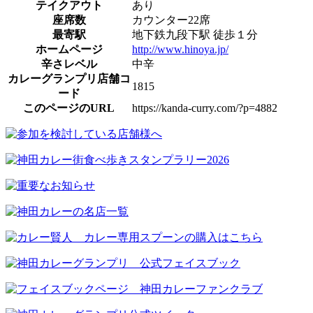
テイクアウト
あり
座席数
カウンター22席
最寄駅
地下鉄九段下駅 徒歩１分
ホームページ
http://www.hinoya.jp/
辛さレベル
中辛
カレーグランプリ店舗コ
1815
ード
このページのURL
https://kanda-curry.com/?p=4882