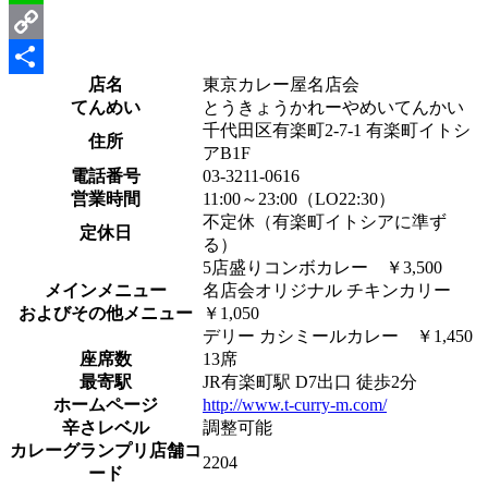
Line
Copy
店名
東京カレー屋名店会
Link
共
てんめい
とうきょうかれーやめいてんかい
有
千代田区有楽町2-7-1 有楽町イトシ
住所
アB1F
電話番号
03-3211-0616
営業時間
11:00～23:00（LO22:30）
不定休（有楽町イトシアに準ず
定休日
る）
5店盛りコンボカレー ￥3,500
メインメニュー
名店会オリジナル チキンカリー
およびその他メニュー
￥1,050
デリー カシミールカレー ￥1,450
座席数
13席
最寄駅
JR有楽町駅 D7出口 徒歩2分
ホームページ
http://www.t-curry-m.com/
辛さレベル
調整可能
カレーグランプリ店舗コ
2204
ード