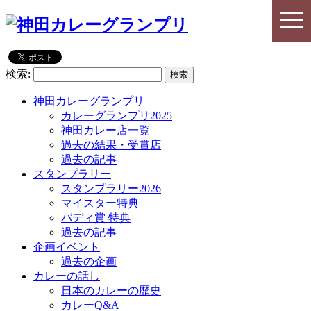
togg
togg
navi
navi
検索:
神田カレーグランプリ
カレーグランプリ2025
神田カレー店一覧
過去の結果・受賞店
過去の記事
スタンプラリー
スタンプラリー2026
マイスター特典
バディ賞 特典
過去の記事
企画イベント
過去の企画
カレーの話し
日本のカレーの歴史
カレーQ&A