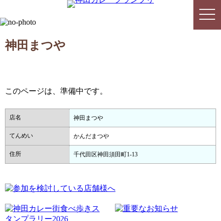
togg
togg
navi
navi
神田まつや
このページは、準備中です。
店名
神田まつや
てんめい
かんだまつや
住所
千代田区神田須田町1-13