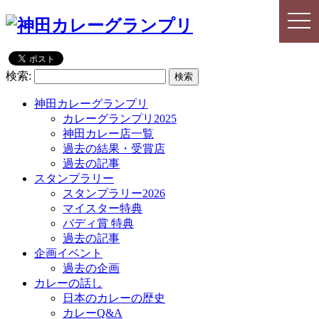
togg
togg
navi
navi
検索:
神田カレーグランプリ
カレーグランプリ2025
神田カレー店一覧
過去の結果・受賞店
過去の記事
スタンプラリー
スタンプラリー2026
マイスター特典
バディ賞 特典
過去の記事
企画イベント
過去の企画
カレーの話し
日本のカレーの歴史
カレーQ&A