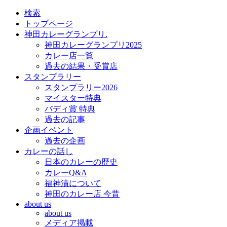
検索
トップページ
神田カレーグランプリ.
神田カレーグランプリ2025
カレー店一覧
過去の結果・受賞店
スタンプラリー
スタンプラリー2026
マイスター特典
バディ賞 特典
過去の記事
企画イベント
過去の企画
カレーの話し
日本のカレーの歴史
カレーQ&A
福神漬について
神田のカレー店 今昔
about us
about us
メディア掲載