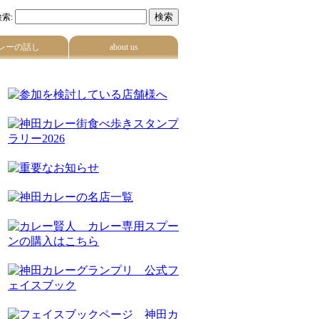
索:
レーの話し
about us