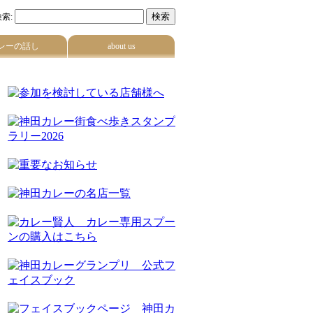
索:
レーの話し
about us