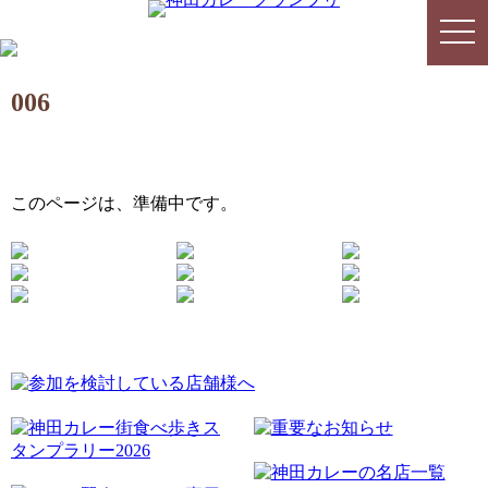
togg
togg
navi
navi
006
このページは、準備中です。