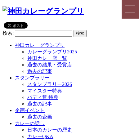
togg
togg
navi
navi
検索:
神田カレーグランプリ
カレーグランプリ2025
神田カレー店一覧
過去の結果・受賞店
過去の記事
スタンプラリー
スタンプラリー2026
マイスター特典
バディ賞 特典
過去の記事
企画イベント
過去の企画
カレーの話し
日本のカレーの歴史
カレーQ&A