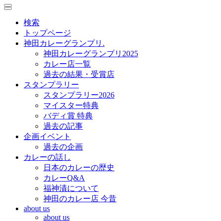
toggle
toggle
navigation
navigation
検索
トップページ
神田カレーグランプリ.
神田カレーグランプリ2025
カレー店一覧
過去の結果・受賞店
スタンプラリー
スタンプラリー2026
マイスター特典
バディ賞 特典
過去の記事
企画イベント
過去の企画
カレーの話し
日本のカレーの歴史
カレーQ&A
福神漬について
神田のカレー店 今昔
about us
about us