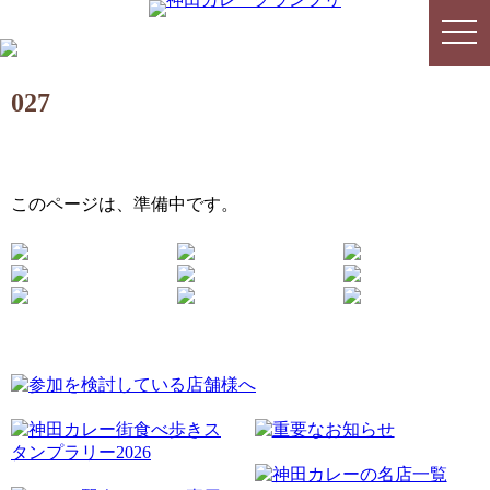
togg
togg
navi
navi
027
このページは、準備中です。