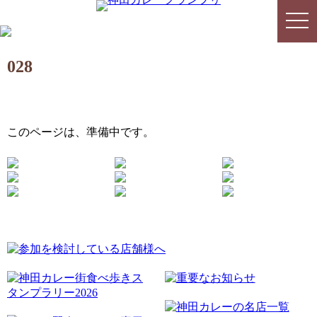
togg
togg
navi
navi
028
このページは、準備中です。