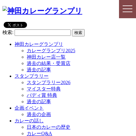
togg
togg
navi
navi
検索:
神田カレーグランプリ
カレーグランプリ2025
神田カレー店一覧
過去の結果・受賞店
過去の記事
スタンプラリー
スタンプラリー2026
マイスター特典
バディ賞 特典
過去の記事
企画イベント
過去の企画
カレーの話し
日本のカレーの歴史
カレーQ&A