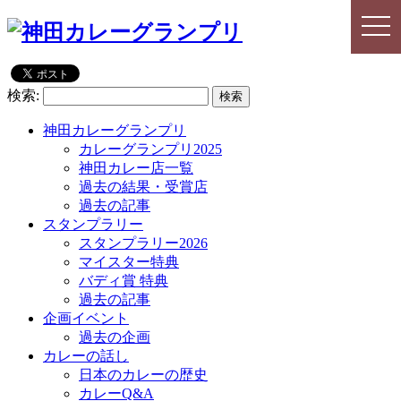
togg
togg
navi
navi
検索:
神田カレーグランプリ
カレーグランプリ2025
神田カレー店一覧
過去の結果・受賞店
過去の記事
スタンプラリー
スタンプラリー2026
マイスター特典
バディ賞 特典
過去の記事
企画イベント
過去の企画
カレーの話し
日本のカレーの歴史
カレーQ&A