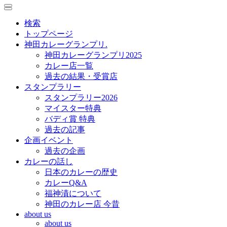
toggle
toggle
navigation
navigation
検索
トップページ
神田カレーグランプリ.
神田カレーグランプリ2025
カレー店一覧
過去の結果・受賞店
スタンプラリー
スタンプラリー2026
マイスター特典
バディ賞 特典
過去の記事
企画イベント
過去の企画
カレーの話し
日本のカレーの歴史
カレーQ&A
福神漬について
神田のカレー店 今昔
about us
about us