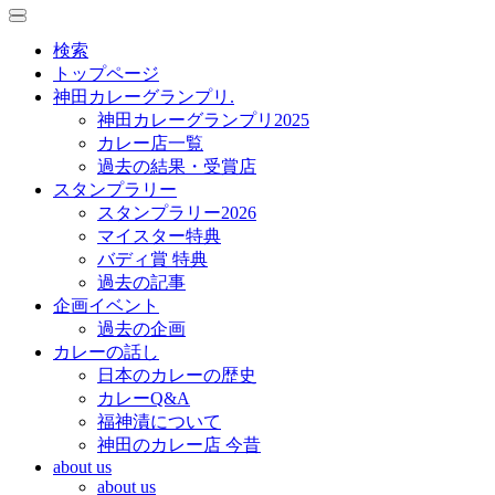
toggle
toggle
navigation
navigation
検索
トップページ
神田カレーグランプリ.
神田カレーグランプリ2025
カレー店一覧
過去の結果・受賞店
スタンプラリー
スタンプラリー2026
マイスター特典
バディ賞 特典
過去の記事
企画イベント
過去の企画
カレーの話し
日本のカレーの歴史
カレーQ&A
福神漬について
神田のカレー店 今昔
about us
about us