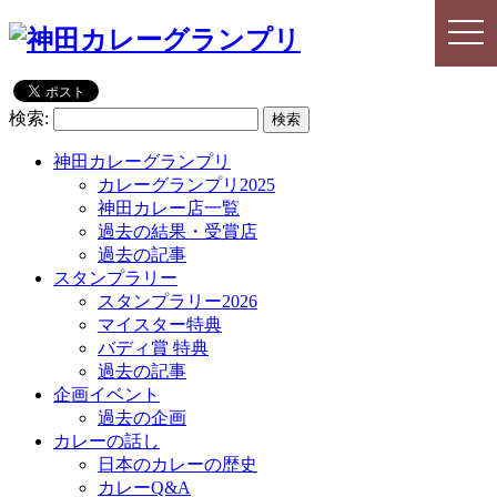
togg
togg
navi
navi
検索:
神田カレーグランプリ
カレーグランプリ2025
神田カレー店一覧
過去の結果・受賞店
過去の記事
スタンプラリー
スタンプラリー2026
マイスター特典
バディ賞 特典
過去の記事
企画イベント
過去の企画
カレーの話し
日本のカレーの歴史
カレーQ&A