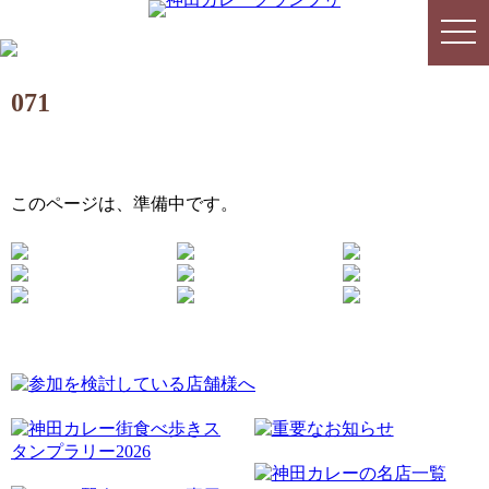
togg
togg
navi
navi
071
このページは、準備中です。