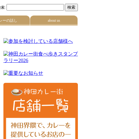
索:
レーの話し
about us