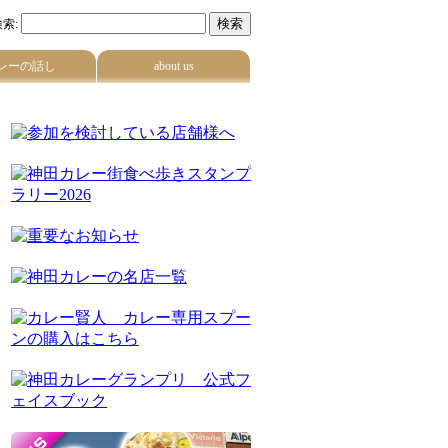
索:
レーの話し
about us