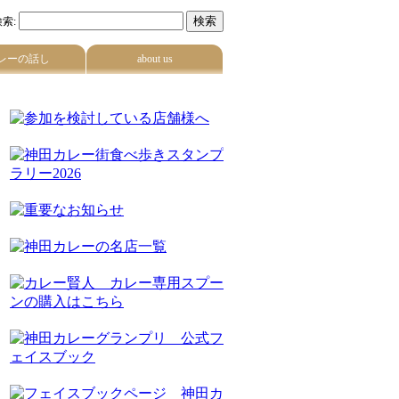
索:
レーの話し
about us