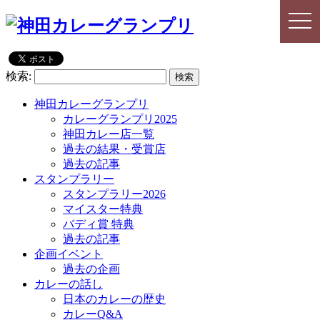
togg
togg
navi
navi
検索:
神田カレーグランプリ
カレーグランプリ2025
神田カレー店一覧
過去の結果・受賞店
過去の記事
スタンプラリー
スタンプラリー2026
マイスター特典
バディ賞 特典
過去の記事
企画イベント
過去の企画
カレーの話し
日本のカレーの歴史
カレーQ&A