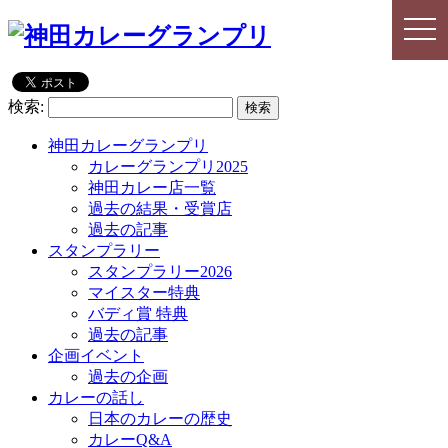
togg
togg
navi
navi
検索:
神田カレーグランプリ
カレーグランプリ2025
神田カレー店一覧
過去の結果・受賞店
過去の記事
スタンプラリー
スタンプラリー2026
マイスター特典
バディ賞 特典
過去の記事
企画イベント
過去の企画
カレーの話し
日本のカレーの歴史
カレーQ&A