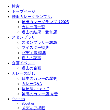
検索
トップページ
神田カレーグランプリ.
神田カレーグランプリ2025
カレー店一覧
過去の結果・受賞店
スタンプラリー
スタンプラリー2026
マイスター特典
バディ賞 特典
過去の記事
企画イベント
過去の企画
カレーの話し
日本のカレーの歴史
カレーQ&A
福神漬について
神田のカレー店 今昔
about us
about us
メディア掲載