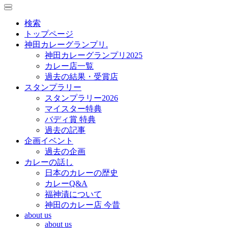
toggle
toggle
navigation
navigation
検索
トップページ
神田カレーグランプリ.
神田カレーグランプリ2025
カレー店一覧
過去の結果・受賞店
スタンプラリー
スタンプラリー2026
マイスター特典
バディ賞 特典
過去の記事
企画イベント
過去の企画
カレーの話し
日本のカレーの歴史
カレーQ&A
福神漬について
神田のカレー店 今昔
about us
about us