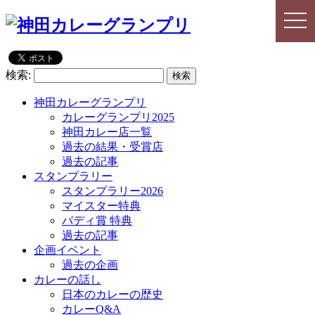
togg
togg
navi
navi
検索:
神田カレーグランプリ
カレーグランプリ2025
神田カレー店一覧
過去の結果・受賞店
過去の記事
スタンプラリー
スタンプラリー2026
マイスター特典
バディ賞 特典
過去の記事
企画イベント
過去の企画
カレーの話し
日本のカレーの歴史
カレーQ&A