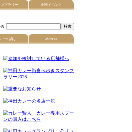
タンプラリー
企画イベント
索:
レーの話し
about us