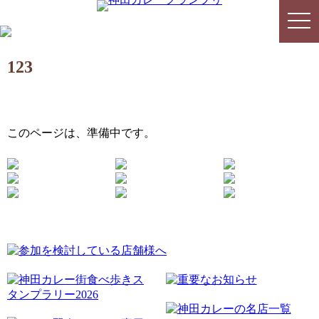
togg
togg
navi
navi
123
このページは、準備中です。